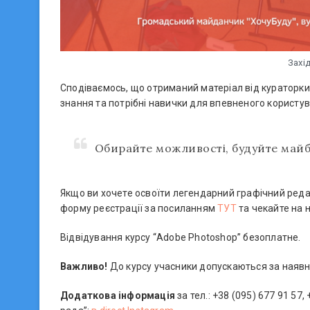
Захі
Сподіваємось, що отриманий матеріал від кураторки
знання та потрібні навички для впевненого користув
Обирайте можливості, будуйте майб
Якщо ви хочете освоїти легендарний графічний реда
форму реєстрації за посиланням
ТУТ
та чекайте на 
Відвідування курсу “Adobe Photoshop” безоплатне.
Важливо!
До курсу учасники допускаються за наявн
Додаткова інформація
за тел.: +38 (095) 677 91 57