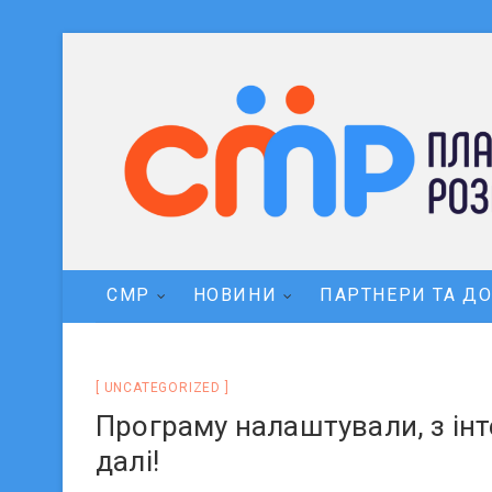
СМР
НОВИНИ
ПАРТНЕРИ ТА Д
UNCATEGORIZED
Програму налаштували, з ін
далі!