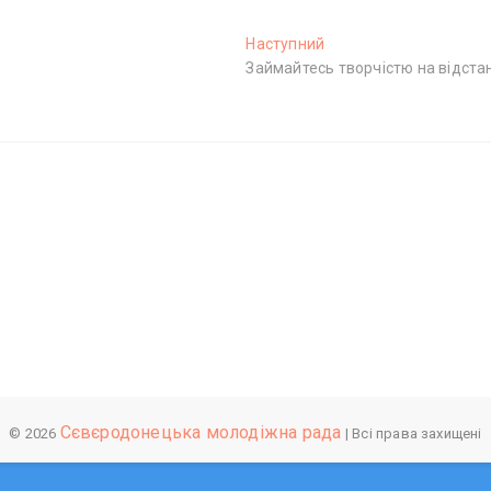
Наступний
Н
Займайтесь творчістю на відстан
а
с
т
у
п
н
и
й
п
о
с
т
:
Сєвєродонецька молодіжна рада
© 2026
| Всі права захищені