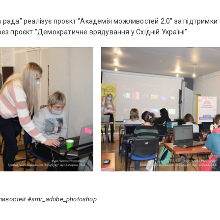
рада” реалізує проєкт “Академія можливостей 2.0” за підтримки
ез проєкт “Демократичне врядування у Східній Україні”.
ивостей #smr_adobe_photoshop