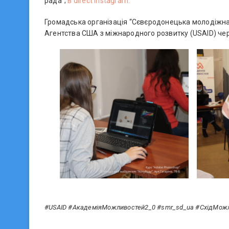
рада”;
в direct Instagram.
Громадська організація “Сєвєродонецька молодіжна 
Агентства США з міжнародного розвитку (USAID) чер
#USAID #АкадеміяМожливостей2_0 #smr_sd_ua #СхідМожл