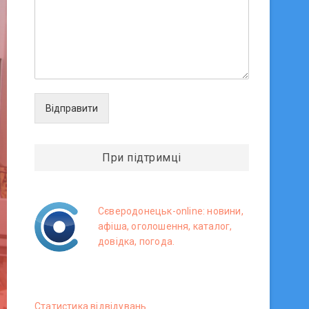
Відправити
При підтримці
Сєверодонецьк-online: новини,
афіша, оголошення, каталог,
довідка, погода.
Статистика вiдвiдувань