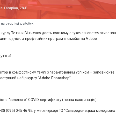
д на сторінці фейсбук
 курсу Тетяни Вініченко дасть кожному слухачеві систематизован
ання однією з професійних програм із сімейства Аdobe.
утнє!
ктор в комфортному темпі з гарантованим успіхом – заповнюйте
наступний набір курсу “Adobe Photoshop”.
істю “зеленого” COVID-сертифікату (повна вакцинація).
, +38 (095) 045 46 95; у месенджері ГО “Сєвєродонецька молодіжна