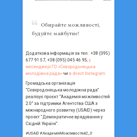
Обирайте можливості,
будуйте майбутнє!
Додаткова інформація за тел.: +38 (095)
677 91 57, +38 (095) 045 46 95;
у
месенджері ГО «Сєвєродонецька
молодіжна рада»
чи
в direct Instagram.
Громадська організація
“Сєвєродонецька молодіжна рада”
реалізує проєкт “Академія можливостей
2.0” за підтримки Агентства США з
міжнародного розвитку (USAID) через
проєкт “Демократичне врядування у
Східній Україні”.
#USAID #АкадеміяМожливостей2_0