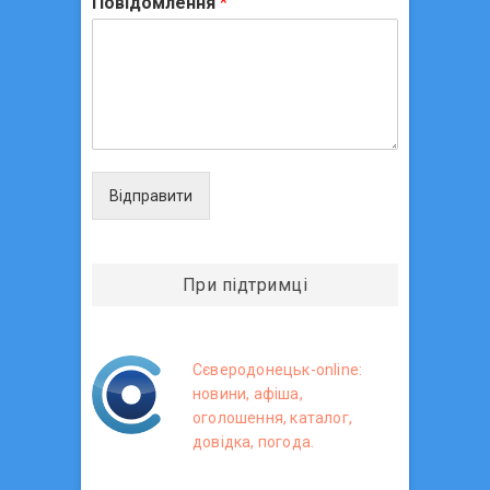
Повідомлення
*
Відправити
При підтримці
Сєверодонецьк-online:
новини, афіша,
оголошення, каталог,
довідка, погода.