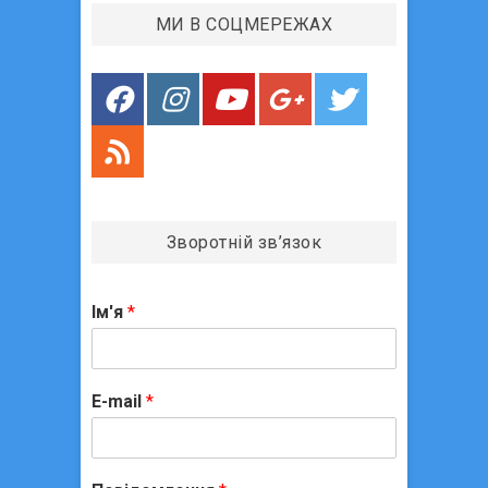
п
МИ В СОЦМЕРЕЖАХ
и
с
і
в
Зворотній зв’язок
Ім'я
*
E-mail
*