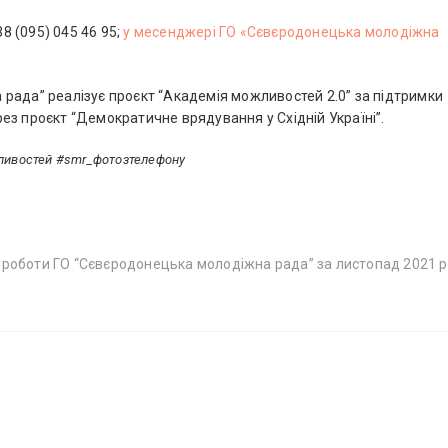
38 (095) 045 46 95;
у месенджері ГО «Сєвєродонецька молодіжна
рада” реалізує проєкт “Академія можливостей 2.0” за підтримки
ез проєкт “Демократичне врядування у Східній Україні”.
ливостей #smr_фотозтелефону
Н
 роботи ГО “Сєвєродонецька молодіжна рада” за листопад 2021 р