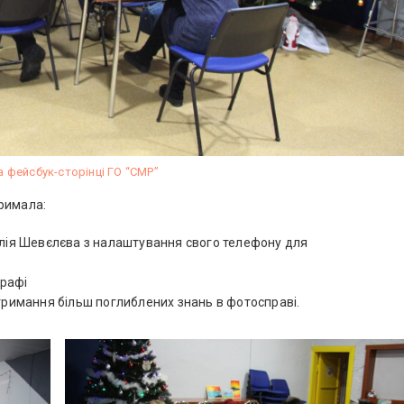
а фейсбук-сторінці ГО “СМР”
римала:
алія Шевєлєва з налаштування свого телефону для
графі
отримання більш поглиблених знань в фотосправі.