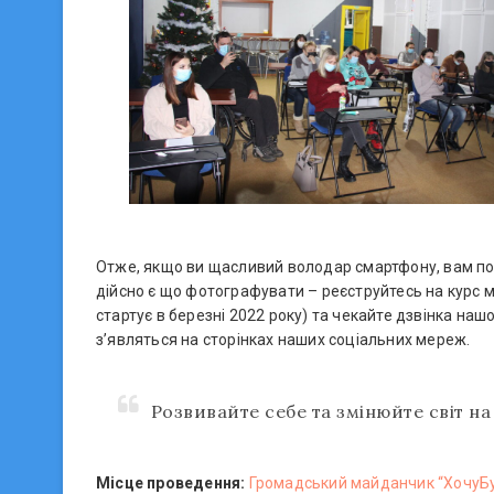
Отже, якщо ви щасливий володар смартфону, вам пот
дійсно є що фотографувати – реєструйтесь на курс 
стартує в березні 2022 року) та чекайте дзвінка на
з’являться на сторінках наших соціальних мереж.
Розвивайте себе та змінюйте світ на
Місце проведення:
Громадський майданчик “ХочуБу