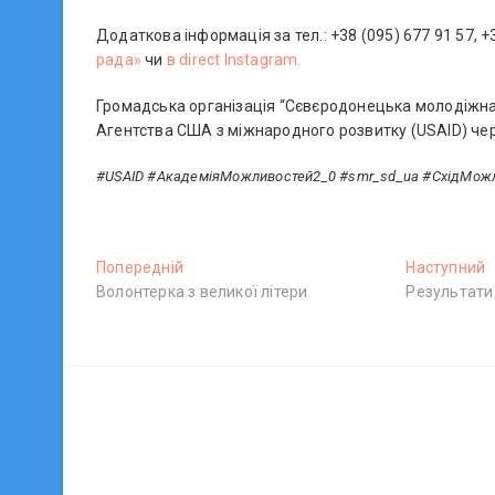
Додаткова інформація за тел.: +38 (095) 677 91 57, +
рада»
чи
в direct Instagram.
Громадська організація “Сєвєродонецька молодіжна 
Агентства США з міжнародного розвитку (USAID) чер
#USAID #АкадеміяМожливостей2_0 #smr_sd_ua #СхідМож
Н
Попередній
П
Наступний
Волонтерка з великої літери
о
Результати
а
а
п
с
в
е
т
р
у
і
е
п
г
д
н
н
и
а
і
й
ц
й
п