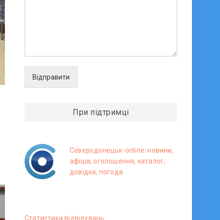
Відправити
При підтримці
Сєверодонецьк-online: новини,
афіша, оголошення, каталог,
довідка, погода.
Статистика вiдвiдувань