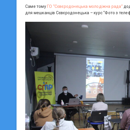
Саме тому
ГО “Сєвєродонецька молодіжна рада”
дод
для мешканців Сєвєродонецька – курс “Фото з телеф