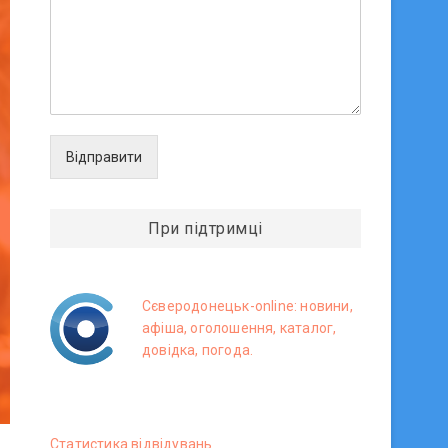
Відправити
При підтримці
Сєверодонецьк-online: новини,
афіша, оголошення, каталог,
довідка, погода.
Статистика вiдвiдувань