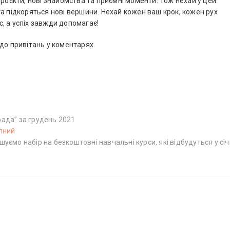
проєкти, нові знайомства та приємні моменти. Тож нехай у цей
а підкоряться нові вершини. Нехай кожен ваш крок, кожен рух
, а успіх завжди допомагає!
до привітань у коментарях.
ада” за грудень 2021
пний
Н
уємо набір на безкоштовні навчальні курси, які відбудуться у січ
а
с
т
у
п
н
и
й