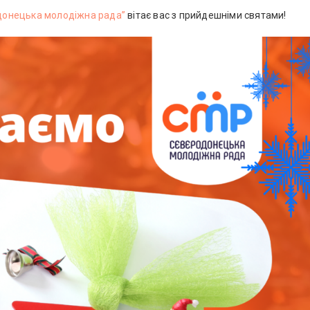
донецька молодіжна рада”
вітає вас з прийдешніми святами!