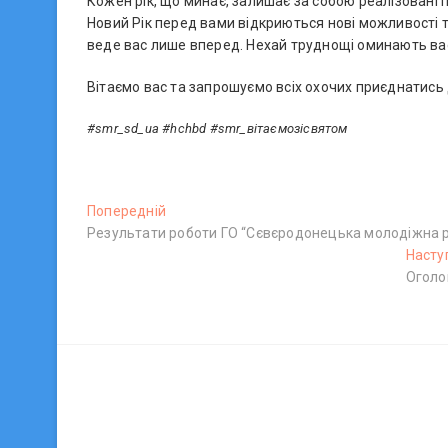
Кожен рік, що минає, залишає за собою реалізовані 
Новий Рік перед вами відкриються нові можливості т
веде вас лише вперед. Нехай труднощі оминають вас
Вітаємо вас та запрошуємо всіх охочих приєднатись 
#smr_sd_ua #hchbd #smr_вітаємозісвятом
Н
Попередній
П
Результати роботи ГО “Сєвєродонецька молодіжна р
о
а
п
Насту
в
е
Оголош
р
і
е
г
д
н
а
і
ц
й
п
і