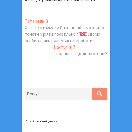
Н
Попередній
П
Хочете отримати бажане або, можливо,
о
а
почати мріяти правильно??‍
п
‍Будемо
в
розбиратись разом як це зробити!
е
р
Наступний
Н
і
е
Творчість, що допомагає!?
а
г
д
с
н
т
а
і
у
ц
й
п
п
н
і
о
и
я
с
й
з
т
п
:
о
а
с
Кількість відвідувань
п
т
: