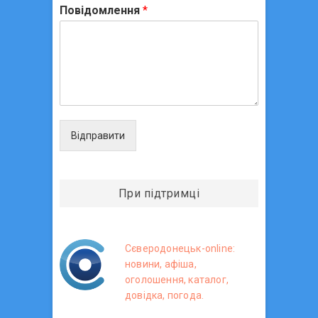
Повідомлення
*
Відправити
При підтримці
Сєверодонецьк-online:
новини, афіша,
оголошення, каталог,
довідка, погода.