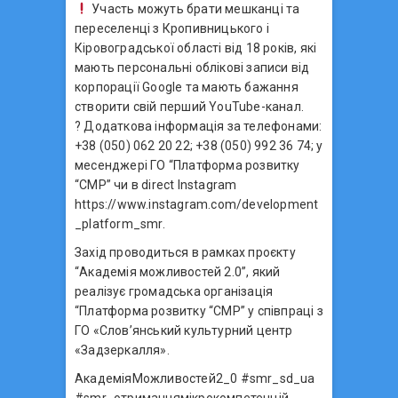
Участь можуть брати мешканці та
переселенці з Кропивницького і
Кіровоградської області від 18 років, які
мають персональні облікові записи від
корпорації Google та мають бажання
створити свій перший YouTube-канал.
? Додаткова інформація за телефонами:
+38 (050) 062 20 22; +38 (050) 992 36 74; у
месенджері ГО “Платформа розвитку
“СМР” чи в direct Instagram
https://www.instagram.com/development
_platform_smr.
Захід проводиться в рамках проєкту
“Академія можливостей 2.0”, який
реалізує громадська організація
“Платформа розвитку “СМР” у співпраці з
ГО «Слов’янський культурний центр
«Задзеркалля».
АкадеміяМожливостей2_0 #smr_sd_ua
#smr_отриманнямікрокомпетенцій