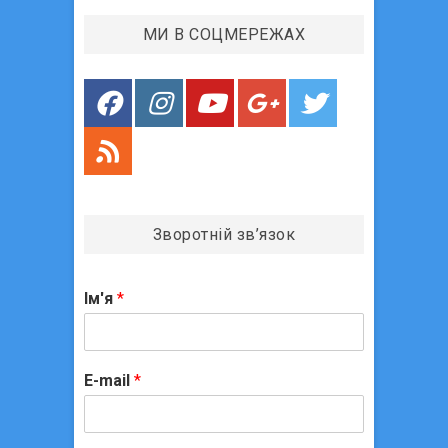
и
МИ В СОЦМЕРЕЖАХ
с
і
в
Зворотній зв’язок
Ім'я
*
E-mail
*