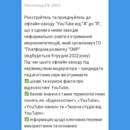
Листопад 29, 2022
Реєструйтесь та приєднуйтесь до
офлайн-заходу “YouTube від “A” до “Я”,
що є одним з низки заходів
неформальної освіти з отримання
мікрокомпетенцій, який організовує ГО
“Платформа розвитку “СМР”
(відбудеться 9 грудня 2022 року).
Під час цього офлайн-заходу під
керівництвом модератора – кандидата
педагогічних наук ви отримаєте:
цікаві та корисні факти про
відеохостинг YouTube;
базові знання з таких термінологічних
понять як: «Відеохостинг», «YouTube»,
«YouTube-канал» та «Творча студія від
YouTube»;
інформацію щодо ключових переваг
використання та основних