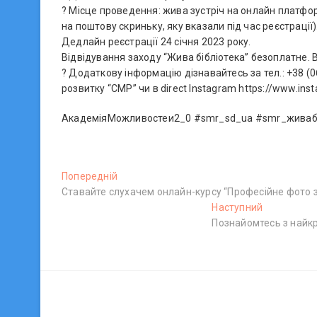
? Місце проведення: жива зустріч на онлайн платфор
на поштову скриньку, яку вказали під час реєстрації)
Дедлайн реєстрації 24 січня 2023 року.
Відвідування заходу “Жива бібліотека” безоплатне.
? Додаткову інформацію дізнавайтесь за тел.: +38 (0
розвитку “СМР” чи в direct Instagram https://www.i
АкадеміяМожливостеи‌2_0 #smr_sd_ua #smr_живабі
Н
Попередній
П
Ставайте слухачем онлайн-курсу “Професійне фото 
о
а
п
Наступний
Н
в
е
Познайомтесь з найкр
а
р
с
і
е
т
г
д
у
н
п
а
і
н
ц
й
и