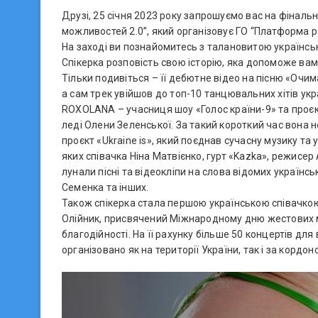
Друзі, 25 січня 2023 року запрошуємо вас на фіналь
можливостей 2.0”, який організовує ГО “Платформа 
На заході ви познайомитесь з талановитою україн
Спікерка розповість свою історію, яка допоможе вам
Тільки подивіться – її дебютне відео на пісню «Очим
а сам трек увійшов до топ-10 танцювальних хітів укр
ROXOLANA – учасниця шоу «Голос країни-9» та проєкту
леді Олени Зеленської. За такий короткий час вона н
проєкт «Ukraine is», який поєднав сучасну музику та 
яких співачка Ніна Матвієнко, гурт «Kazka», режисе
лунали пісні та відеокліпи на слова відомих українсь
Семенка та інших.
Також спікерка стала першою українською співачкою
Олійник, присвячений Міжнародному дню жестових мо
благодійності. На її рахунку більше 50 концертів дл
організовано як на території України, так і за кордон