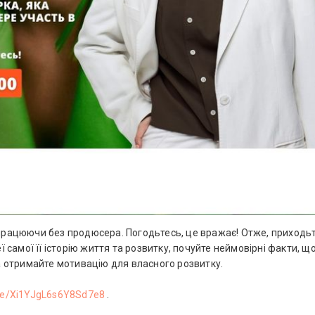
, працюючи без продюсера. Погодьтесь, це вражає! Отже, приходь
ї самої її історію життя та розвитку, почуйте неймовірні факти, щ
, та отримайте мотивацію для власного розвитку.
gle/Xi1YJgL6s6Y8Sd7e8
.