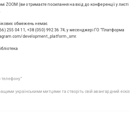
мі ZOOM (ви отримаєте посилання на вхід до конференції у листі
.
 Вікових обмежень немає.
66) 255 04 11, +38 (050) 992 36 74; у месенджері ГО “Платформа
nstagram.com/development_platform_smr.
бліотека
з телефону”
ащими українськими митцями та створіть свій авангардний ескіз