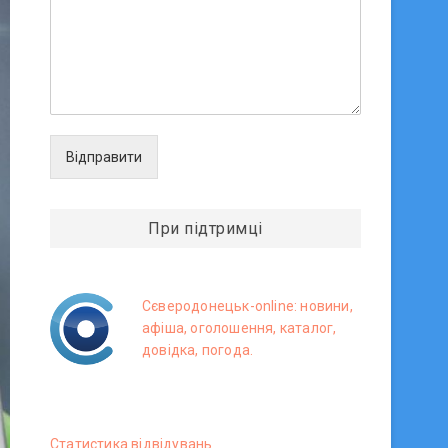
Відправити
При підтримці
Сєверодонецьк-online: новини,
афіша, оголошення, каталог,
довідка, погода.
Статистика вiдвiдувань