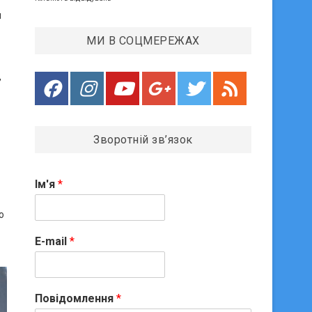
я
МИ В СОЦМЕРЕЖАХ
,
Зворотній зв’язок
Ім'я
*
о
E-mail
*
Повідомлення
*