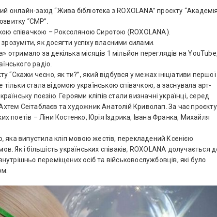
ний онлайн-захід “Жива бібліотека з ROXOLANA” проєкту “Академі
розвитку “СМР”.
ською співачкою – Роксоляною Сиротою (ROXOLANA).
 зрозуміти, як досягти успіху власними силами.
а» отримало за декілька місяців 1 мільйон переглядів на YouTube
аїнського радіо.
 “Скажи чесно, як ти?”, який відбувся у межах ініціативи першої
е тільки стала відомою українською співачкою, а заснувала арт-
українську поезію. Героями кліпів стали визначні українці, серед
р Ахтем Сеітаблаєв та художник Анатолій Криволап. За час проєкту
ких поетів – Ліни Костенко, Юрія Іздрика, Івана Франка, Михайля
, яка випустила кліп мовою жестів, перекладений Ксенією
в. Як і більшість українських співаків, ROXOLANA долучається д
я внутрішньо переміщених осіб та військовослужбовців, які було
ом.