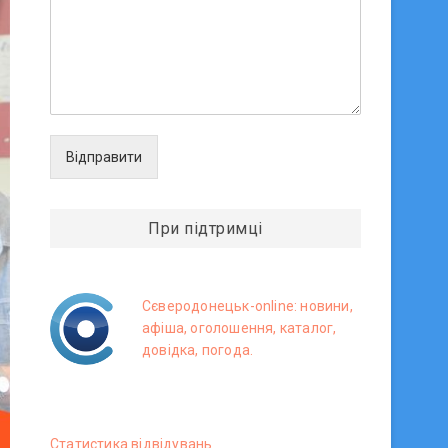
Відправити
При підтримці
Сєверодонецьк-online: новини,
афіша, оголошення, каталог,
довідка, погода.
Статистика вiдвiдувань