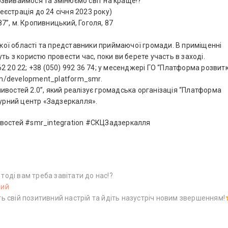
звиваймося та змінюємо світ на краще!?
реєстрація до 24 січня 2023 року)
”, м. Кропивницький, Гоголя, 87
кої області та представники приймаючої громади. В приміщенні
ть з користю провести час, поки ви берете участь в заході.
2 20 22; +38 (050) 992 36 74; у месенджері ГО “Платформа розвит
com/development_platform_smr.
востей 2.0”, який реалізує громадська організація “Платформа
турний центр «Задзеркалля».
остей #smr_integration #СКЦЗадзеркалля
тоді вам треба завітати до нас!?
ний
Н
ть свій позитивний настрій та йдіть назустріч новим звершенням!
а
с
т