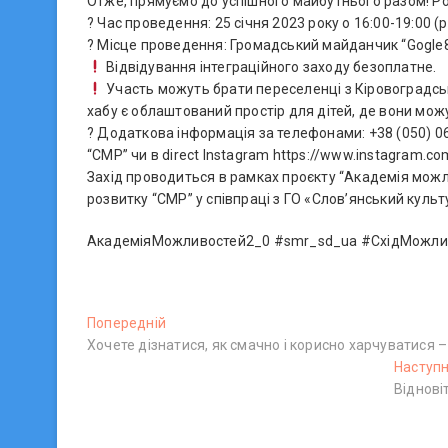
Отже, прямуємо до успішного майбутнього разом! Ро
? Час проведення: 25 січня 2023 року о 16:00-19:00 (
? Місце проведення: Громадський майданчик “Gogle87
Відвідування інтеграційного заходу безоплатне.
Участь можуть брати переселенці з Кіровоградсь
хабу є облаштований простір для дітей, де вони можу
? Додаткова інформація за телефонами: +38 (050) 06
“СМР” чи в direct Instagram https://www.instagram.
Захід проводиться в рамках проєкту “Академія можли
розвитку “СМР” у співпраці з ГО «Слов’янський куль
АкадеміяМожливостей2_0 #smr_sd_ua #СхідМожлив
Н
Попередній
П
Хочете дізнатися, як смачно і корисно харчуватися – 
о
а
п
Наступ
в
е
Віднові
р
і
е