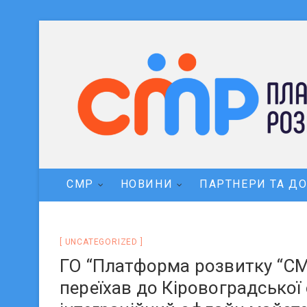
СМР
НОВИНИ
ПАРТНЕРИ ТА Д
UNCATEGORIZED
ГО “Платформа розвитку “СМР
переїхав до Кіровоградської 