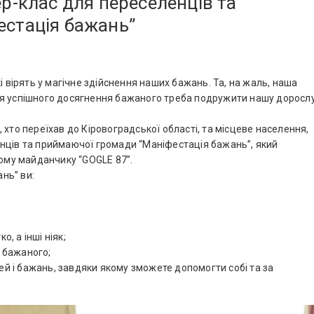
р-клас для переселенців та
стація бажань”
і вірять у магічне здійснення наших бажань. Та, на жаль, наша
ля успішного досягнення бажаного треба подружити нашу доросл
 хто переїхав до Кіровоградської області, та місцеве населення,
нців та приймаючої громади “Маніфестація бажань”, який
кому майданчику “GOGLE 87”.
нь” ви:
, а інші ніяк;
 бажаного;
й і бажань, завдяки якому зможете допомогти собі та за