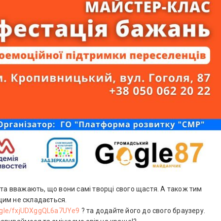
 та вважають, що вони самі творці свого щастя. А також тим
 цим не складається.
s.gle/fxjUDXggQL6a7UYe9
? та додайте його до свого браузеру.