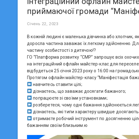
інтеграційний офлайн майсте
приймаючої громади “Маніфе
Січень 22, 2023
В кожній людині є маленька дівчинка або хлопчик, як
доросла частина заважає їх легкому здійсненню. Д
частину особистості з дитячою!?
ГО “Платформа розвитку “СМР” запрошує всіх охочих,
на інтеграційний офлайн майстер-клас для переселе
відбудеться 25 січня 2023 року о 16:00 на громадсь
Протягом офлайн майстер-класу “Маніфестація бажа
навчитесь ставити цілі;
дізнаєтесь, що заважає досягати бажаного;
попрацюєте зі своїми установками;
розберетеся, чому одні бажання здійснюється легко
дізнаєтесь, які типи характеру швидше досягають
отримаєте робочий інструмент по досягненню ціле
бажанням своїм близьким.ю