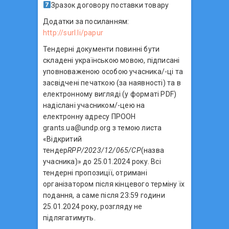
Зразок договору поставки товару
Додатки за посиланням:
http://surl.li/papur
Тендерні документи повинні бути
складені українською мовою, підписані
уповноваженою особою учасника/-ці та
засвідчені печаткою (за наявності) та в
електронному вигляді (у форматі PDF)
надіслані учасником/-цею на
електронну адресу ПРООН
grants.ua@undp.org з темою листа
«Відкритий
тендер
RPP/2023/12/065/CP
(назва
учасника)» до 25.01.2024 року. Всі
тендерні пропозиції, отримані
організатором після кінцевого терміну їх
подання, а саме після 23:59 години
25.01.2024 року, розгляду не
підлягатимуть.