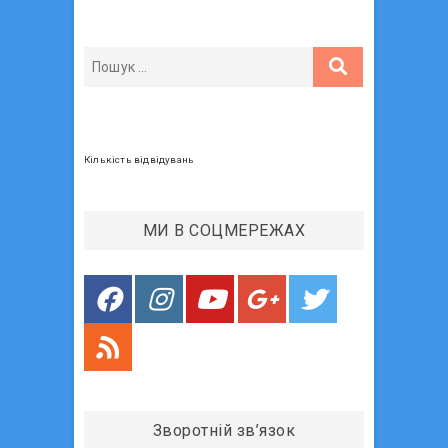
и
п
і
й
о
я
п
с
з
о
т
с
:
а
т
п
:
Кількість відвідувань
и
с
МИ В СОЦМЕРЕЖАХ
і
в
Зворотній зв’язок