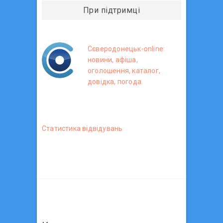
При підтримці
Сєверодонецьк-online:
новини, афіша,
оголошення, каталог,
довідка, погода.
Статистика вiдвiдувань