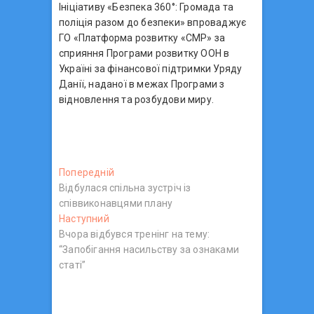
Ініціативу «Безпека 360°: Громада та
поліція разом до безпеки» впроваджує
ГО «Платформа розвитку «СМР» за
сприяння Програми розвитку ООН в
Україні за фінансової підтримки Уряду
Данії, наданої в межах Програми з
відновлення та розбудови миру.
Н
Попередній
П
Відбулася спільна зустріч із
о
а
співвиконавцями плану
п
в
Наступний
Н
е
Вчора відбувся тренінг на тему:
а
р
і
“Запобігання насильству за ознаками
с
е
г
статі”
т
д
у
н
а
п
і
ц
н
й