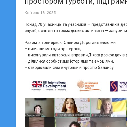
простором турботи, підтрим
Квітень 18, 2025
Понад 70 учасниць та учасників — представників дер
служб, освітян та громадських активістів — занурилис
Разом із тренеркою Оленою Дорогавцевою ми:
– вивчали методи арттерапії,
– виконували авторські вправи «Діжка розкрадачів ре
– ділилися особистими історіями та емоціями,
– створювали свій внутрішній простір балансу.