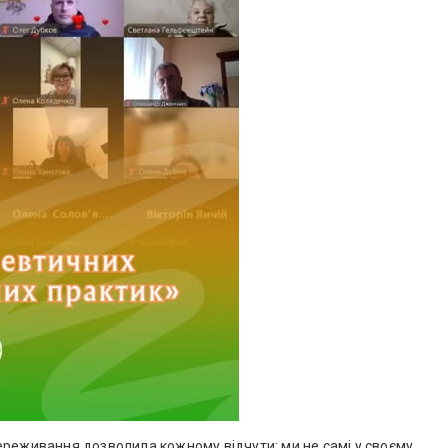
ереживання дозволила кожному відчути: ми не самі у своєму