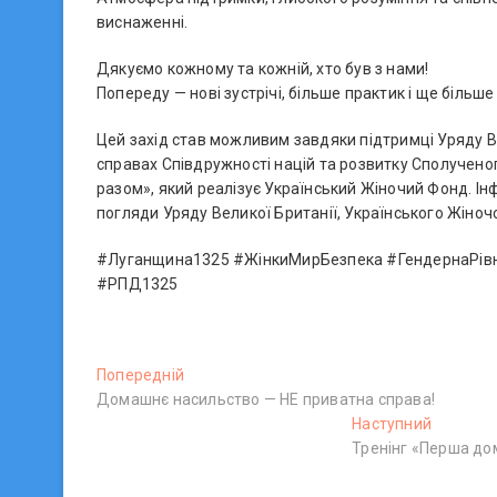
виснаженні.
Дякуємо кожному та кожній, хто був з нами!
Попереду — нові зустрічі, більше практик і ще більше
Цей захід став можливим завдяки підтримці Уряду Ве
справах Співдружності націй та розвитку Сполученог
разом», який реалізує Український Жіночий Фонд. Ін
погляди Уряду Великої Британії, Українського Жіноч
#Луганщина1325 #ЖінкиМирБезпека #ГендернаРівн
#РПД1325
Н
Попередній
П
Домашнє насильство — НЕ приватна справа!
о
а
п
Наступний
Н
в
е
Тренінг «Перша до
а
р
с
і
е
т