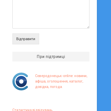
Відправити
При підтримці
Сєверодонецьк-online: новини,
афіша, оголошення, каталог,
довідка, погода.
Статистика вiдвiдувань