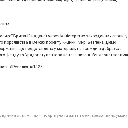
 сили.
ликої Британії, наданої через Міністерство закордонних справ, у
о Королівства в межах проєкту «Жінки. Мир. Безпека: діємо
формація, що представлена у матеріалі, не завжди відображає
ого Фонду та Урядової уповноваженої з питань ґендерної політик
ість #Резолюція1325
медична допомога» – як врятувати життя в екстремальних умова