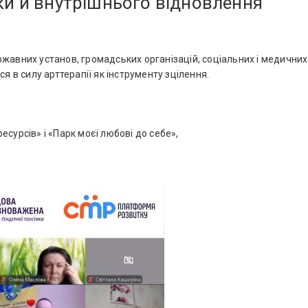
ки й внутрішнього відновлення
жавних установ, громадських організацій, соціальних і медичних
я в силу арттерапії як інструменту зцілення.
сурсів» і «Парк моєї любові до себе»,