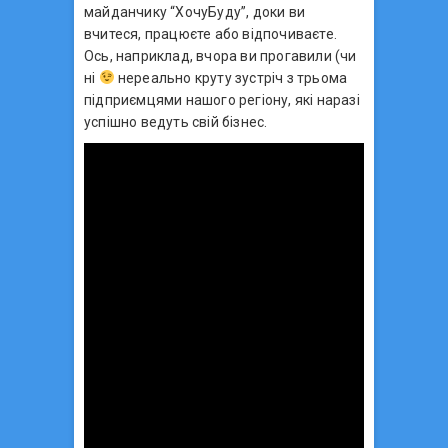
майданчику “ХочуБуду”, доки ви
вчитеся, працюєте або відпочиваєте.
Ось, наприклад, вчора ви прогавили (чи
ні
нереально круту зустріч з трьома
підприємцями нашого регіону, які наразі
успішно ведуть свій бізнес.