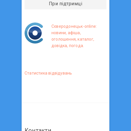
При підтримці
Сєверодонецьк-online:
новини, афіша,
оголошення, каталог,
довідка, погода.
Статистика вiдвiдувань
Контакти