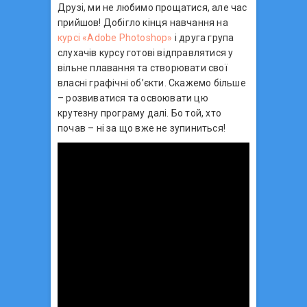
Друзі, ми не любимо прощатися, але час
прийшов! Добігло кінця навчання на
курсі «Аdobe Photoshop»
і друга група
слухачів курсу готові відправлятися у
вільне плавання та створювати свої
власні графічні об’єкти. Скажемо більше
– розвиватися та освоювати цю
крутезну програму далі. Бо той, хто
почав – ні за що вже не зупиниться!