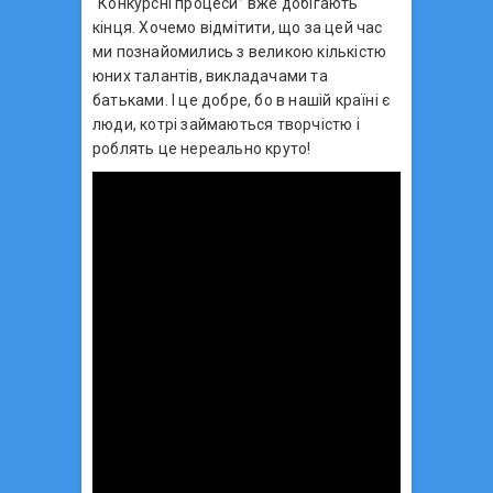
“Конкурсні процеси” вже добігають
кінця. Хочемо відмітити, що за цей час
ми познайомились з великою кількістю
юних талантів, викладачами та
батьками. І це добре, бо в нашій країні є
люди, котрі займаються творчістю і
роблять це нереально круто!