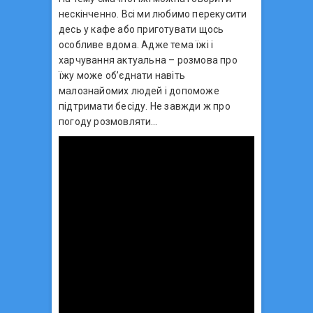
нескінченно. Всі ми любимо перекусити
десь у кафе або приготувати щось
особливе вдома. Адже тема їжі і
харчування актуальна – розмова про
їжу може об’єднати навіть
малознайомих людей і допоможе
підтримати бесіду. Не завжди ж про
погоду розмовляти…