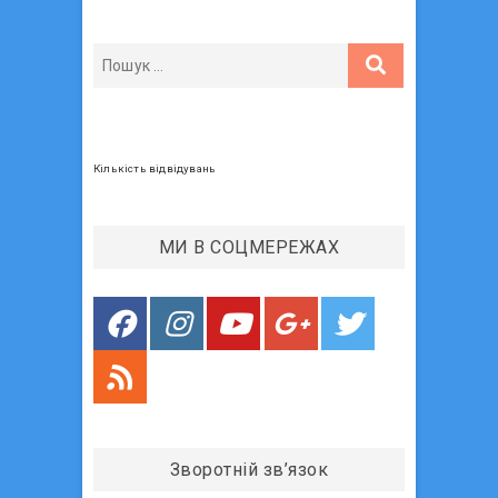
p
і
a
г
g
а
e
ц
і
Кількість відвідувань
я
з
МИ В СОЦМЕРЕЖАХ
а
п
и
с
і
в
Зворотній зв’язок