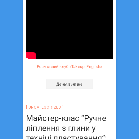
Розмовний клуб «Takeup_English»
Детальніше
UNCATEGORIZED
Майстер-клас “Ручне
ліплення з глини у
техніці пластування”: