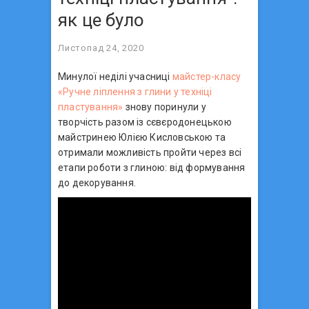
як це було
Листопад 24, 2020
Минулої неділі учасниці
майстер-класу
«Ручне ліплення з глини у техніці
пластування»
знову поринули у
творчість разом із сєвєродонецькою
майстринею Юлією Кисловською та
отримали можливість пройти через всі
етапи роботи з глиною: від формування
до декорування.