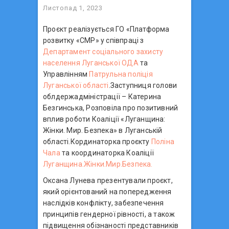
Листопад 1, 2023
Проєкт реалізується ГО «Платформа
розвитку «СМР» у співпраці з
Департамент соціального захисту
населення Луганської ОДА
та
Управлінням
Патрульна поліція
Луганської області
.Заступниця голови
облдержадміністрації – Катерина
Безгинська, Розповіла про позитивний
вплив роботи Коаліції «Луганщина:
Жінки. Мир. Безпека» в Луганській
області.Кординаторка проєкту
Поліна
Чала
та координаторка Коаліції
Луганщина.Жінки.Мир.Безпека.
Оксана Лунева презентували проєкт,
який орієнтований на попередження
наслідків конфлікту, забезпечення
принципів гендерної рівності, а також
підвищення обізнаності представників