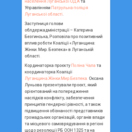
населення Луганської ОДА
та
Управлінням
Патрульна поліція
Луганської області
.
Заступниця голови
облдержадміністрації – Катерина
Безгинська, Розповіла про позитивний
вплив роботи Коаліції «Луганщина:
Жінки. Мир. Безпека» в Луганській
області.
Кординаторка проєкту
Поліна Чала
та
координаторка Коаліції
Луганщина.Жінки.Мир.Безпека.
Оксана
Луньова презентували проєкт, який
орієнтований на попередження
наслідків конфлікту, забезпечення
принципів гендерної рівності, а також
підвищення обізнаності представників
громадських організацій, органів влади
та місцевого самоврядування в регіоні
щодо резолюції РБ ООН 1325 та на