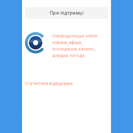
При підтримці
Сєверодонецьк-online:
новини, афіша,
оголошення, каталог,
довідка, погода.
Статистика вiдвiдувань