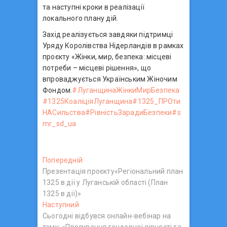
та наступні кроки в реалізації
локального плану дій.
Захід реалізується завдяки підтримці
Уряду Королівства Нідерландів в рамках
проєкту «Жінки, мир, безпека: місцеві
потреби – місцеві рішення», що
впроваджується Українським Жіночим
Фондом.
#ЛуганщинаЖінкиМирБезпека
#1325КоаліціяЛуганщина
#1325_ПРОти
НАСильства
#РівністьЗарадиБезпеки
#s
mr_sd_ua
Н
Попередній
П
Презентація проєкту«Регіональний план
о
а
1325 в дії у Луганській області (План
п
в
1325 в дії)»
е
Наступний
Н
р
і
Сьогодні відбувся онлайн-вебінар на
а
е
тему: «Просування гендерної рівності та
с
д