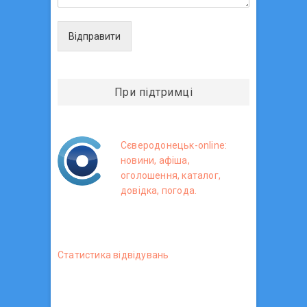
Відправити
При підтримці
Сєверодонецьк-online:
новини, афіша,
оголошення, каталог,
довідка, погода.
Статистика вiдвiдувань