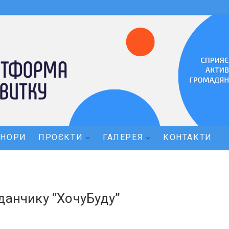
ОНОРИ
ПРОЄКТИ
ГАЛЕРЕЯ
КОНТАКТИ
данчику “ХочуБуду”