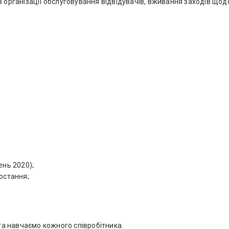
 організації обслуговування відвідувачів, вживання заходів щод
ень 2020);
остання;
 та навчаємо кожного співробітника.