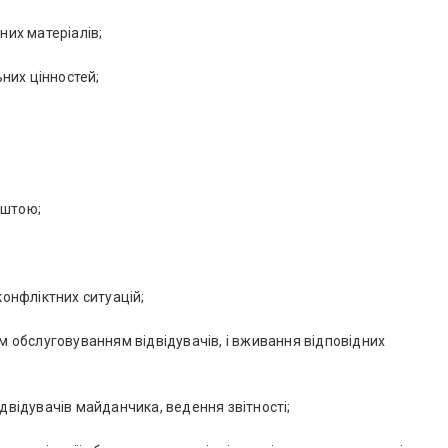
них матеріалів;
них цінностей;
оштою;
конфліктних ситуацій;
им обслуговуванням відвідувачів, і вживання відповідних
ідвідувачів майданчика, ведення звітності;