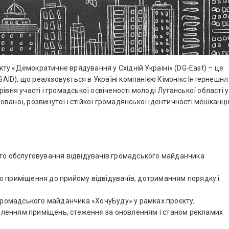
кту «Демократичне врядування у Східній Україні» (DG-East) – це
ID), що реалізовується в Україні компанією Кімонікс Інтернешнл
івня участі і громадської освіченості молоді Луганської області у
ваної, розвинутої і стійкої громадянської ідентичності мешканці
ого обслуговування відвідувачів громадського майданчика
ю приміщення до прийому відвідувачів, дотриманням порядку і
 громадського майданчика «ХочуБуду» у рамках проєкту;
ленням приміщень, стеження за оновленням і станом рекламих