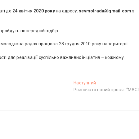
аті до
24 квітня 2020 року
на адресу:
sevmolrada@gmail.com
з
 пройдуть попередній відбір.
молодіжна рада» працює з 28 грудня 2010 року на території
ті для реалізації суспільно важливих ініціатив – кожному.
Наступний
Н
Розпочато новий проєкт “МАС
а
с
т
у
п
н
и
й