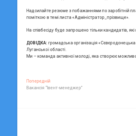
Надсилайте резюме з побажаннями по заробітній пл
поміткою в темі листа «Адміністратор_прізвище».
На співбесіду буде запрошено тільки кандидатів, які
ДОВІДКА:
громадська організація «Сєвєродонецька 
Луганської області.
Ми – команда активної молоді, яка створює можливос
Н
Попередній
П
Вакансія “Івент-менеджер”
о
а
п
в
е
р
і
е
г
д
н
а
і