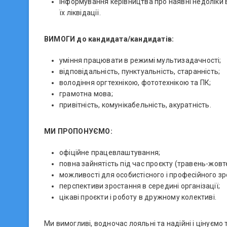
інформування керівництва про наявні недоліки в
їх ліквідації.
ВИМОГИ до кандидата/кандидатів:
уміння працювати в режимі мультизадачності;
відповідальність, пунктуальність, старанність;
володіння оргтехнікою, фототехнікою та ПК;
грамотна мова;
привітність, комунікабельність, акуратність.
МИ ПРОПОНУЄМО:
офіційне працевлаштування;
повна зайнятість під час проєкту (травень-жовт
можливості для особистісного і професійного зр
перспективи зростання в середині організації;
цікаві проєкти і роботу в дружному колективі.
Ми вимогливі, водночас лояльні та надійні і цінуємо