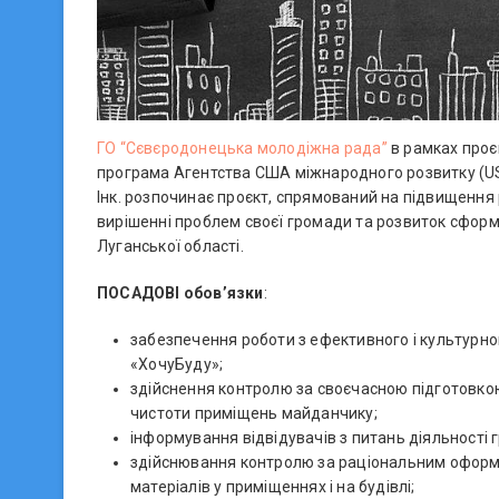
ГО “Сєвєродонецька молодіжна рада”
в рамках проє
програма Агентства США міжнародного розвитку (USA
Інк. розпочинає проєкт, спрямований на підвищення р
вирішенні проблем своєї громади та розвиток сформо
Луганської області.
ПОСАДОВІ обов’язки
:
забезпечення роботи з ефективного і культурн
«ХочуБуду»;
здійснення контролю за своєчасною підготовко
чистоти приміщень майданчику;
інформування відвідувачів з питань діяльності
здійснювання контролю за раціональним оформ
матеріалів у приміщеннях і на будівлі;