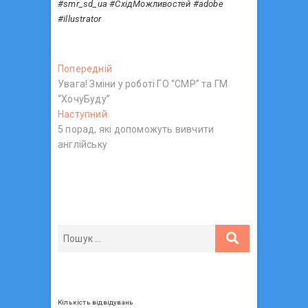
#smr_sd_ua #СхідМожливостей #adobe
#illustrator
Н
Попередній
П
Увага! Зміни у роботі ГО “СМР” та ГМ
о
а
“ХочуБуду”
п
в
Наступний
Н
е
5 порад, які допоможуть вивчити
а
р
і
англійську
с
е
г
т
д
у
н
а
п
і
ц
н
й
и
п
і
й
о
я
п
с
з
о
т
с
:
а
т
Кількість відвідувань