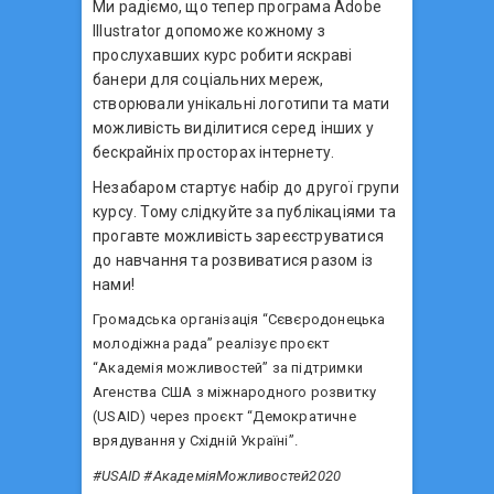
Ми радіємо, що тепер програма Аdobe
Illustrator допоможе кожному з
прослухавших курс робити яскраві
банери для соціальних мереж,
створювали унікальні логотипи та мати
можливість виділитися серед інших у
бескрайніх просторах інтернету.
Незабаром стартує набір до другої групи
курсу. Тому слідкуйте за публікаціями та
прогавте можливість зареєструватися
до навчання та розвиватися разом із
нами!
Громадська організація “Сєвєродонецька
молодіжна рада” реалізує проєкт
“Академія можливостей” за підтримки
Агенства США з міжнародного розвитку
(USAID) через проєкт “Демократичне
врядування у Східній Україні”.
#USAID #АкадеміяМожливостей2020