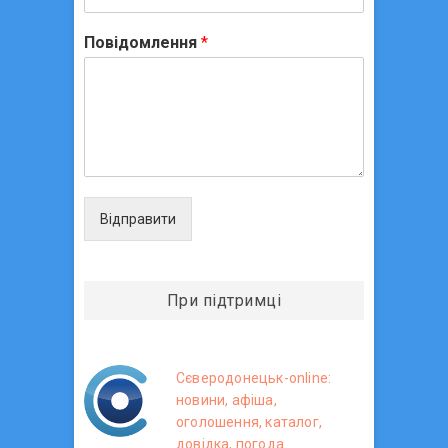
Повідомлення
*
Відправити
При підтримці
Сєверодонецьк-online:
новини, афіша,
оголошення, каталог,
довідка, погода.