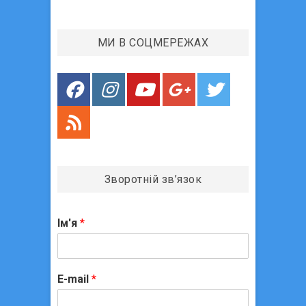
п
:
и
МИ В СОЦМЕРЕЖАХ
с
і
в
Зворотній зв’язок
Ім'я
*
E-mail
*