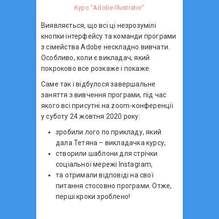
Курс “Аdobe Illustrator”
Виявляється, що всі ці незрозумілі
кнопки інтерфейсу та команди програми
з сімейства Adobe нескладно вивчати.
Особливо, коли є викладач, який
покроково все розкаже і покаже.
Саме так і відбулося завершальне
заняття з вивчення програми, під час
якого всі присутні на zoom-конференції
у суботу 24 жовтня 2020 року:
зробили лого по прикладу, який
дала Тетяна – викладачка курсу,
створили шаблони для стрічки
соціальної мережі Instagram,
та отримали відповіді на свої
питання стосовно програми. Отже,
перші кроки зроблено!