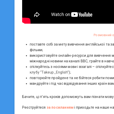
Розмовний о
поставте собі за мету вивчення англійської та 
фільми;
використовуйте онлайн-ресурси для вивчення мов
міжнародні новини на каналі BBC, грайте в навчал
спілкуйтесь з носіями мови і взагалі – спілкуйт
клубу “Takeup_English”
);
повторюйте пройдене та не бійтеся робити пом
мандруйте і під час відвідування інших країн ва
Бачите, ці п’ять кроків допоможуть вам пізнати мову
Реєструйтеся
за посиланням
і приходьте на наше н