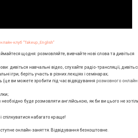
нлайн-клуб “Takeup_English”
займайтеся щодня: розмовляйте, вивчайте нові слова та дивіться
и: дивіться навчальні відео, слухайте радіо-трансляції, дивітьс
ьні ігри, беріть участь в різних лекціях і семінарах;
есь (це ви можете зробити під час відвідування
розмовного онлайн
илки;
м необхідно буде розмовляти англійською, як би ви цього не хотіл
 і спілкуватися набагато краще!
аступне онлайн-заняття. Відвідування безкоштовне.