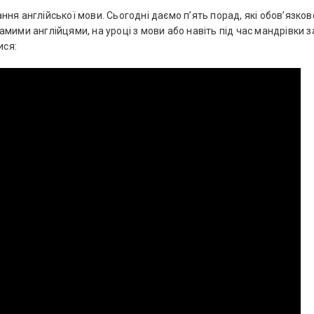
ня англійської мови. Сьогодні даємо п’ять порад, які обов’язков
мими англійцями, на уроці з мови або навіть під час мандрівки з
ися: