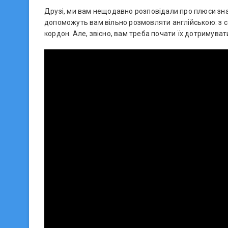
Друзі, ми вам нещодавно розповідали про плюси знан
допоможуть вам вільно розмовляти англійською: з са
кордон. Але, звісно, вам треба почати їх дотримуват