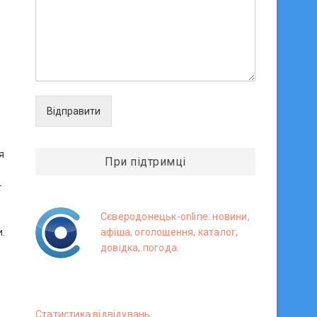
Відправити
я
При підтримці
-
Сєверодонецьк-online: новини,
афіша, оголошення, каталог,
и.
довідка, погода.
Статистика вiдвiдувань