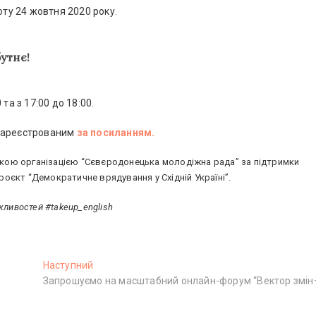
оту 24 жовтня 2020 року.
утнє!
 та з 17:00 до 18:00.
 зареєстрованим
за посиланням.
кою організацією “Сєвєродонецька молодіжна рада” за підтримки
оєкт “Демократичне врядування у Східній Україні”.
ливостей #takeup_english
Наступний
Н
Запрошуємо на масштабний онлайн-форум “Вектор змін
а
с
т