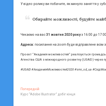
У відео-ролику ви побачите, як минуло заняття у суб
Обирайте можливості, будуйте майб
Чекаємо на вас
31 жовтня 2020 року
з 16:00 до 17:00
Адреса:
посилання на zoom буде відправлене всім
Проєкт “Академія можливостей” реалізується громадсь
Агенства США з міжнародного розвитку (USAID) через пр
#USAID #АкадеміяМожливостей2020 #smr_sd_ua #СхідМож
Н
Попередній
П
Курс “Аdobe Illustrator” добіг кінця
о
а
п
в
е