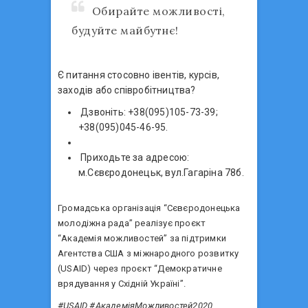
Обирайте можливості,
будуйте майбутнє!
Є питання стосовно івентів, курсів,
заходів або співробітництва?
Дзвоніть: +38(095)105-73-39;
+38(095)045-46-95.
Приходьте за адресою:
м.Сєвєродонецьк, вул.Гагаріна 78б.
Громадська організація “Сєвєродонецька
молодіжна рада” реалізує проєкт
“Академія можливостей” за підтримки
Агентства США з міжнародного розвитку
(USAID) через проєкт “Демократичне
врядування у Східній Україні”.
#USAID #АкадеміяМожливостей2020