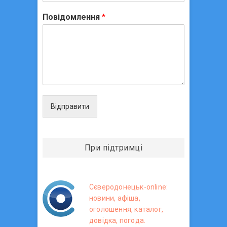
Повідомлення
*
Відправити
При підтримці
Сєверодонецьк-online:
новини, афіша,
оголошення, каталог,
довідка, погода.