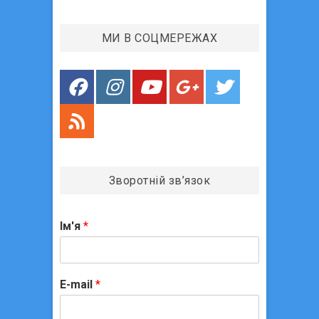
п
:
и
МИ В СОЦМЕРЕЖАХ
с
і
в
Зворотній зв’язок
Ім'я
*
E-mail
*