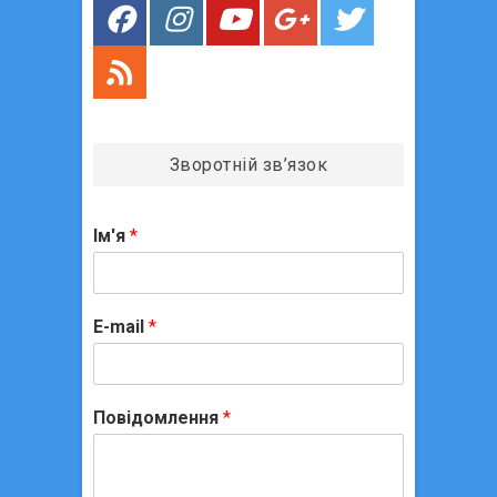
с
і
в
Зворотній зв’язок
Ім'я
*
E-mail
*
Повідомлення
*