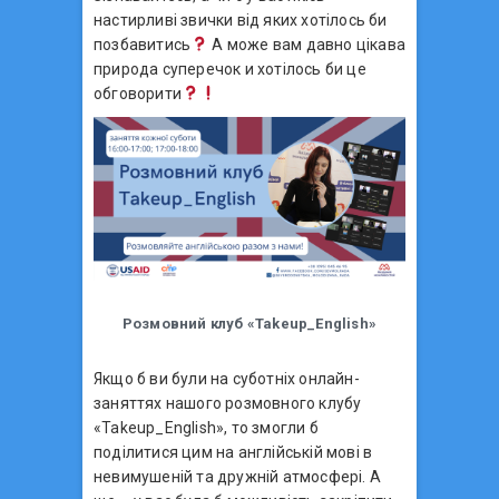
настирливі звички від яких хотілось би
позбавитись
А може вам давно цікава
природа суперечок и хотілось би це
обговорити
Розмовний клуб «Takeup_English»
Якщо б ви були на суботніх онлайн-
заняттях нашого розмовного клубу
«Takeup_English», то змогли б
поділитися цим на англійській мові в
невимушеній та дружній атмосфері. А