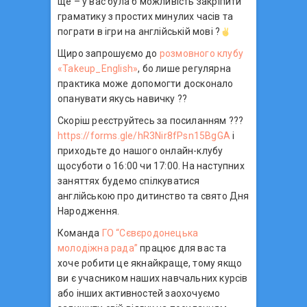
ще – у вас була б можливість закріпити
граматику з простих минулих часів та
пограти в ігри на англійській мові ?
Щиро запрошуємо до
розмовного клубу
«Takeup_English»
, бо лише регулярна
практика може допомогти досконало
опанувати якусь навичку ??
Скоріш реєструйтесь за посиланням ???
https://forms.gle/hR3Nir8fPsn15BgGA
і
приходьте до нашого онлайн-клубу
щосуботи о 16:00 чи 17:00. На наступних
заняттях будемо спілкуватися
англійською про дитинство та свято Дня
Народження.
Команда
ГО “Сєвєродонецька
молодіжна рада”
працює для вас та
хоче робити це якнайкраще, тому якщо
ви є учасником наших навчальних курсів
або інших активностей заохочуємо