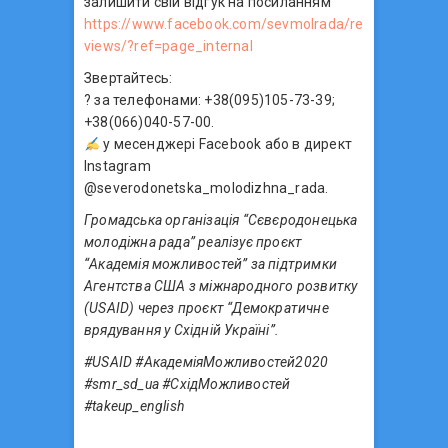
залишити свій відгук на посиланням
https://www.facebook.com/sevmolrada/re
views/?ref=page_internal
Звертайтесь:
? за телефонами: +38(095)105-73-39;
+38(066)040-57-00.
у месенджері Facebook або в директ
Instagram
@severodonetska_molodizhna_rada.
Громадська організація “Сєвєродонецька
молодіжна рада” реалізує проєкт
“Академія можливостей” за підтримки
Агентства США з міжнародного розвитку
(USAID) через проєкт “Демократичне
врядування у Східній Україні”.
#USAID #АкадеміяМожливостей2020
#smr_sd_ua #СхідМожливостей
#takeup_english