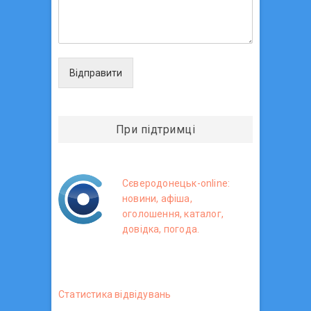
Відправити
При підтримці
Сєверодонецьк-online:
новини, афіша,
оголошення, каталог,
довідка, погода.
Статистика вiдвiдувань