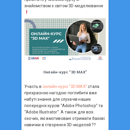
знайомством з світом 3D-моделювання
Онлайн-курс “3D MAX”
Участь в
онлайн-курсі “3D MAX”
стала
прекрасною нагодою поглибити вже
набуті знання для слухачів наших
попередніх курсів “Аdobe Photoshop” та
“Аdobe Illustrator”. А також для всіх
охочих, які вмотивовані отримати базові
навички в створення 3D-моделей ??