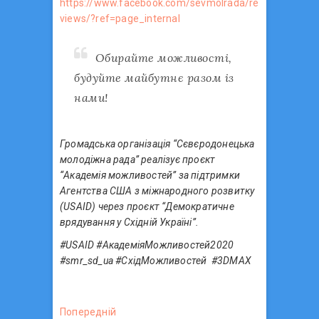
https://www.facebook.com/sevmolrada/re
views/?ref=page_internal
Обирайте можливості,
будуйте майбутнє разом із
нами!
Громадська організація “Сєвєродонецька
молодіжна рада” реалізує проєкт
“Академія можливостей” за підтримки
Агентства США з міжнародного розвитку
(USAID) через проєкт “Демократичне
врядування у Східній Україні”.
#USAID #АкадеміяМожливостей2020
#smr_sd_ua #СхідМожливостей #3DMAX
Н
Попередній
П