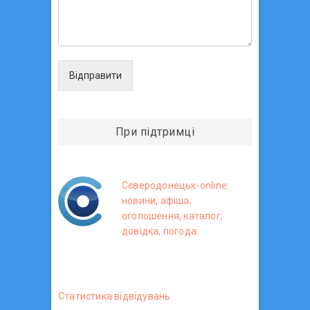
Відправити
При підтримці
Сєверодонецьк-online:
новини, афіша,
оголошення, каталог,
довідка, погода.
Статистика вiдвiдувань