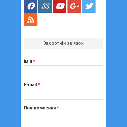
в
Зворотній зв’язок
Ім'я
*
E-mail
*
Повідомлення
*