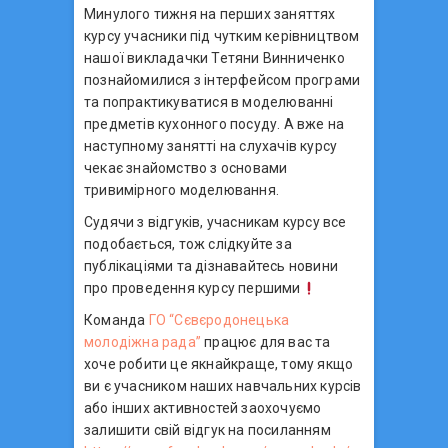
Минулого тижня на перших заняттях
курсу учасники під чутким керівництвом
нашої викладачки Тетяни Винниченко
познайомилися з інтерфейсом програми
та попрактикуватися в моделюванні
предметів кухонного посуду. А вже на
наступному занятті на слухачів курсу
чекає знайомство з основами
тривимірного моделювання.
Судячи з відгуків, учасникам курсу все
подобається, тож слідкуйте за
публікаціями та дізнавайтесь новини
про проведення курсу першими
Команда
ГО “Сєвєродонецька
молодіжна рада”
працює для вас та
хоче робити це якнайкраще, тому якщо
ви є учасником наших навчальних курсів
або інших активностей заохочуємо
залишити свій відгук на посиланням