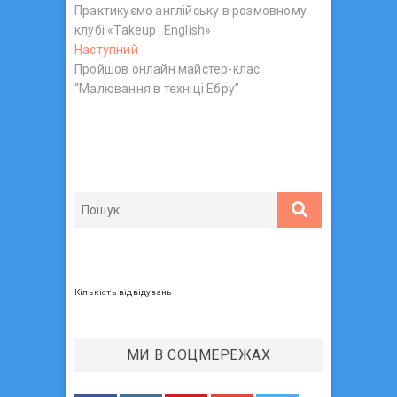
Практикуємо англійську в розмовному
о
а
клубі «Takeup_English»
п
в
Наступний
Н
е
Пройшов онлайн майстер-клас
а
р
і
“Малювання в техніці Ебру”
с
е
г
т
д
у
н
а
п
і
ц
н
й
и
п
і
й
о
я
п
с
з
о
т
с
:
а
т
Кількість відвідувань
п
:
и
МИ В СОЦМЕРЕЖАХ
с
і