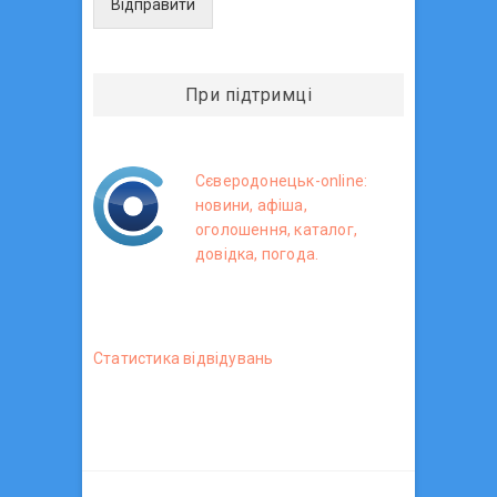
Відправити
При підтримці
Сєверодонецьк-online:
новини, афіша,
оголошення, каталог,
довідка, погода.
Статистика вiдвiдувань