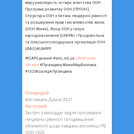
миру реалізують чотири агентства ООН:
Програма розвитку ООН (ПРООН),
Структура ООН з питань гендерної рівності
та розширення прав і можливостей жінок
(ООН Жінки), Фонд ООН у галузі
народонаселення (UNFPA) і Продовольча
та сільськогосподарська організація ООН
(ФАО)#UNRPP
#ІСАРЄднання #smr_sd_ua
UN Women
Ukraine
#ЛуганщинаЖінкиМирБезпека
#1325КоаліціяЛуганщина
Н
Попередній
П
Фестиваль Думок 2021
о
а
Наступний
Н
п
в
Зустріч з молоддю задля просування
а
е
гендерної рівності та підвищення
с
р
і
обізнаності щодо завдань резолюції РБ
т
е
г
ООН 1325
у
д