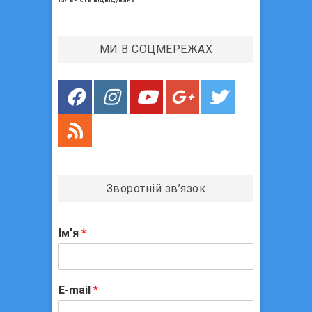
п
т
:
и
МИ В СОЦМЕРЕЖАХ
с
і
в
Зворотній зв’язок
Ім'я
*
E-mail
*