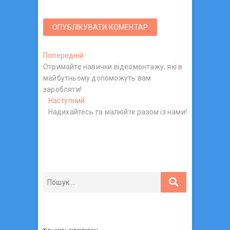
Н
Попередній
П
Отримайте навички відеомонтажу, які в
о
а
майбутньому допоможуть вам
п
в
заробляти!
е
Наступний
р
Н
і
Надихайтесь та малюйте разом із нами!
е
а
г
д
с
н
т
а
і
у
ц
й
п
п
н
і
о
и
я
с
й
з
т
п
:
о
а
с
Кількість відвідувань