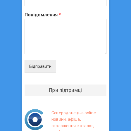
Повідомлення
*
Відправити
При підтримці
Сєверодонецьк-online:
новини, афіша,
оголошення, каталог,