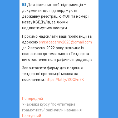
Для фізичних осіб-підприємців –
документи, що підтверджують
державну реєстрацію ФОП та номер і
назву КВЕДу/ів, за якими
надаватимуться послуги.
Просимо надсилати ваші пропозиції за
адресою
smr.academy2020@gmail.com
до 2 вересня 2022 року включно із
позначкою до теми листа «Тендер на
виготовлення поліграфічної продукції»
Завантажити форму для подання
тендерної пропозиції можна за
посиланням:
https://bit.ly/3QQFn7K
Н
Попередній
П
Учасники курсу “Комп’ютерна
о
а
грамотність” закінчили навчання!
п
в
Наступний
Н
е