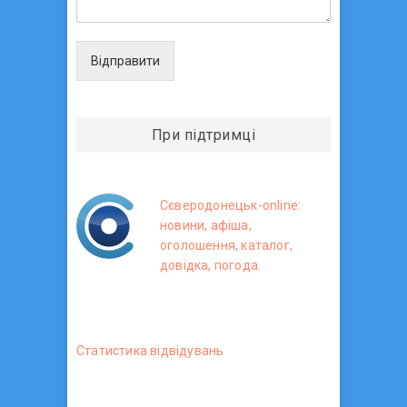
Відправити
При підтримці
Сєверодонецьк-online:
новини, афіша,
оголошення, каталог,
довідка, погода.
Статистика вiдвiдувань