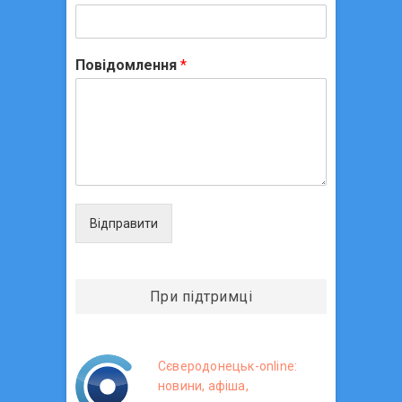
Повідомлення
*
Відправити
При підтримці
Сєверодонецьк-online:
новини, афіша,