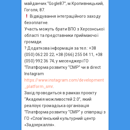
майданчик “Gogle87”, м.Кропивницький,
Гоголя, 87.
Відвідування інтеграційного заходу
безоплатне.
Участь можуть брати ВПО з Херсонської
області та представники приймаючої
громади.
? Додаткова інформація за тел.: +38
(050) 062 20 22; +38 (066) 255 04 11, +38
(050) 992 36 74; у месенджері ГО
“Платформа розвитку “СМР” чи в direct
Instagram
https://www.instagram.com/development
_platform_smr
.
Захід проводиться в рамках проєкту
“Академія можливостей 2.0”, який
реалізує громадська організація
“Платформа розвитку “СМР” у співпраці з
ГО «Слов’янський культурний центр
«Задзеркалля».