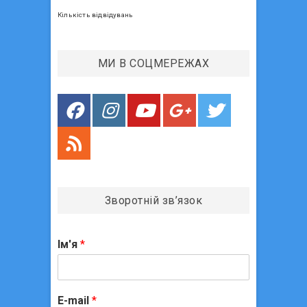
а
т
Кількість відвідувань
п
:
и
МИ В СОЦМЕРЕЖАХ
с
і
в
Зворотній зв’язок
Ім'я
*
E-mail
*