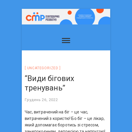
UNCATEGORIZED
“Види бігових
тренувань”
Грудень 26, 2022
Час, витрачений на біг – це час,
витрачений з користю! Бо біг – це лікар,
який допомагає боротись зі стресом,
занепокоєнням, депресією та напругою!