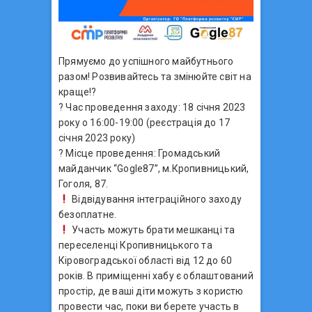
Прямуємо до успішного майбутнього
разом! Розвивайтесь та змінюйте світ на
краще!?
? Час проведення заходу: 18 січня 2023
року о 16:00-19:00 (реєстрація до 17
січня 2023 року)
? Місце проведення: Громадський
майданчик “Gogle87”, м.Кропивницький,
Гоголя, 87.
Відвідування інтеграційного заходу
безоплатне.
Участь можуть брати мешканці та
переселенці Кропивницького та
Кіровоградської області від 12 до 60
років. В приміщенні хабу є облаштований
простір, де ваші діти можуть з користю
провести час, поки ви берете участь в