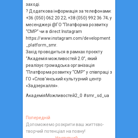
заході.
? Додаткова інформація за телефонами:
+36 (050) 062 20 22; +38 (050) 992 36 74; у
месенджері @ГО “Платформа розвитку
“СМР” чи в direct Instagram
https://www.instagram.com/development
_platform_smr.
Захід проводиться в рамках проєкту
“Академія можливостей 2.0”, який
реалізує громадська організація
“Платформа розвитку “СМР” у співпраці з
ГО «Слов’янський культурний центр
«Задзеркалля».
АкадеміяМожливостей2_0 #smr_sd_ua
Н
Попередній
П
Допоможемо розкрити ваш життєво-
о
а
творчий потенціал на повну!
п
е
Наступний
Н