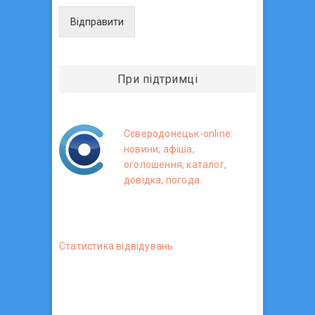
Відправити
При підтримці
Сєверодонецьк-online:
новини, афіша,
оголошення, каталог,
довідка, погода.
Статистика вiдвiдувань