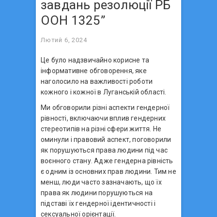
завдань резолюції РБ
ООН 1325”
Лютий 6, 2024
Це було надзвичайно корисне та
інформативне обговорення, яке
наголосило на важливості роботи
кожного і кожної в Луганській області.
Ми обговорили різні аспекти гендерної
рівності, включаючи вплив гендерних
стереотипів на різні сфери життя. Не
оминули і правовий аспект, поговорили
як порушуються права людини під час
воєнного стану. Адже гендерна рівність
є одним із основних прав людини. Тим не
менш, люди часто зазначають, що їх
права як людини порушуються на
підставі їх гендерної ідентичності і
сексуальної орієнтації.