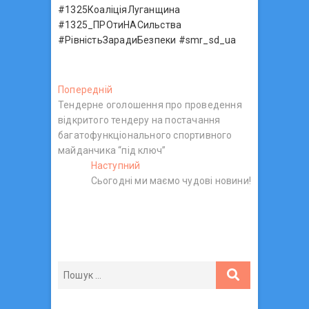
#1325КоаліціяЛуганщина
#1325_ПРОтиНАСильства
#РівністьЗарадиБезпеки #smr_sd_ua
Н
Попередній
П
Тендерне оголошення про проведення
о
а
відкритого тендеру на постачання
п
в
багатофункціонального спортивного
е
майданчика “під ключ”
р
і
Наступний
е
Н
г
Сьогодні ми маємо чудові новини!
д
а
н
с
а
і
т
ц
й
у
п
п
і
о
н
я
с
и
з
т
й
:
п