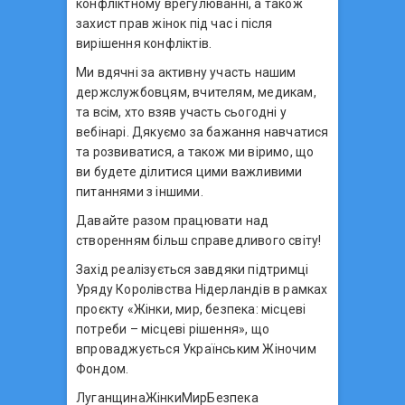
конфліктному врегулюванні, а також
захист прав жінок під час і після
вирішення конфліктів.
Ми вдячні за активну участь нашим
держслужбовцям, вчителям, медикам,
та всім, хто взяв участь сьогодні у
вебінарі. Дякуємо за бажання навчатися
та розвиватися, а також ми віримо, що
ви будете ділитися цими важливими
питаннями з іншими.
Давайте разом працювати над
створенням більш справедливого світу!
Захід реалізується завдяки підтримці
Уряду Королівства Нідерландів в рамках
проєкту «Жінки, мир, безпека: місцеві
потреби – місцеві рішення», що
впроваджується Українським Жіночим
Фондом.
ЛуганщинаЖінкиМирБезпека