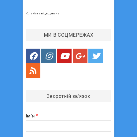
а
о
п
с
Кількість відвідувань
т
и
:
с
МИ В СОЦМЕРЕЖАХ
і
в
Зворотній зв’язок
Ім'я
*