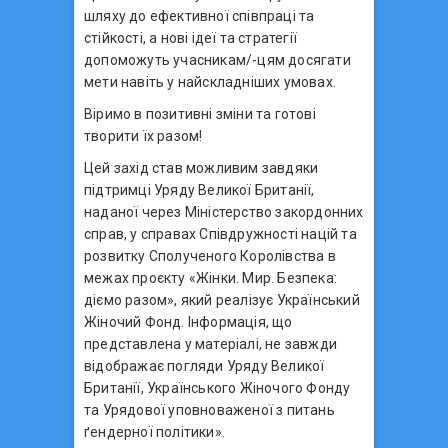
шляху до ефективної співпраці та
стійкості, а нові ідеї та стратегії
допоможуть учасникам/-цям досягати
мети навіть у найскладніших умовах.
Віримо в позитивні зміни та готові
творити їх разом!
Цей захід став можливим завдяки
підтримці Уряду Великої Британії,
наданої через Міністерство закордонних
справ, у справах Співдружності націй та
розвитку Сполученого Королівства в
межах проєкту «Жінки. Мир. Безпека:
діємо разом», який реалізує Український
Жіночий Фонд. Інформація, що
представлена у матеріалі, не завжди
відображає погляди Уряду Великої
Британії, Українського Жіночого Фонду
та Урядової уповноваженої з питань
ґендерної політики».