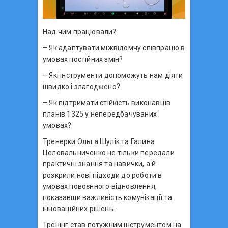
Над чим працювали?
– Як адаптувати міжвідомчу співпрацю в
умовах постійних змін?
– Які інструменти допоможуть нам діяти
швидко і злагоджено?
– Як підтримати стійкість виконавців
планів 1325 у непередбачуваних
умовах?
Тренерки Ольга Шулік та Галина
Целовальниченко не тільки передали
практичні знання та навички, а й
розкрили нові підходи до роботи в
умовах повоєнного відновлення,
показавши важливість комунікації та
інноваційних рішень.
Тренінг став потужним інструментом на