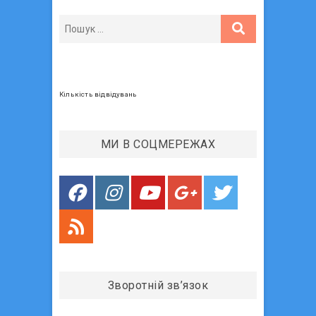
а
и
п
й
п
и
о
с
с
т
і
Кількість відвідувань
:
в
МИ В СОЦМЕРЕЖАХ
Зворотній зв’язок