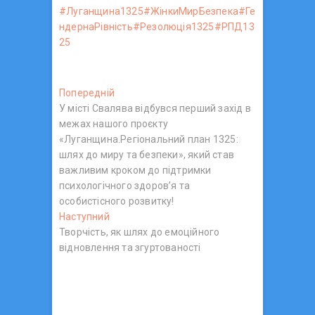
#Луганщина1325
#ЖінкиМирБезпека
#Ге
ндернаРівність
#Резолюція1325
#РПД13
25
Н
Попередній
П
У місті Свалява відбувся перший захід в
о
а
межах нашого проєкту
п
в
«Луганщина.Регіональний план 1325:
е
шлях до миру та безпеки», який став
р
і
важливим кроком до підтримки
е
г
психологічного здоров’я та
д
особистісного розвитку!
н
а
Наступний
Н
і
ц
Творчість, як шлях до емоційного
а
й
відновлення та згуртованості
с
п
і
т
о
я
у
с
з
п
т
н
: