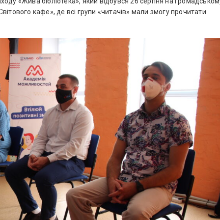
 заходу «Жива бібліотека», який відбувся 26 серпня на Громадськом
вітового кафе», де всі групи «читачів» мали змогу прочитати