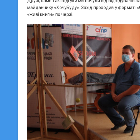
Друзі, саме такі відгуки ми почули від відвідувачів
майданчику «ХочуБуду». Захід проходив у форматі «С
«живі книги» по черзі.