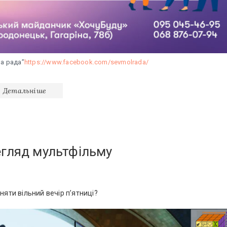
а рада”
https://www.facebook.com/sevmolrada/
Детальніше
егляд мультфільму
няти вільний вечір п’ятниці?