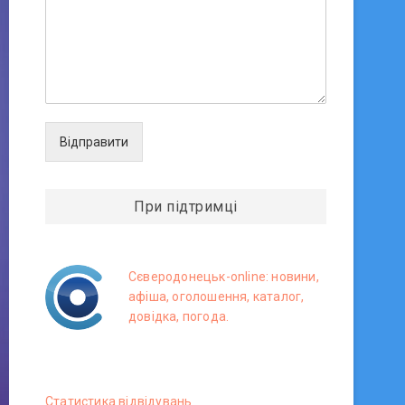
Відправити
При підтримці
Сєверодонецьк-online: новини,
афіша, оголошення, каталог,
довідка, погода.
Статистика вiдвiдувань