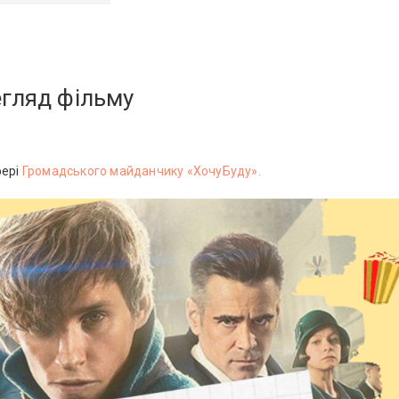
егляд фільму
фері
Громадського майданчику «ХочуБуду».